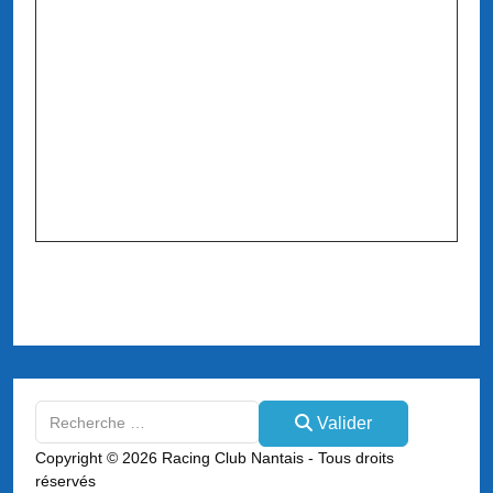
Valider
Valider
Type 2 or more characters for results.
Copyright © 2026 Racing Club Nantais - Tous droits
réservés