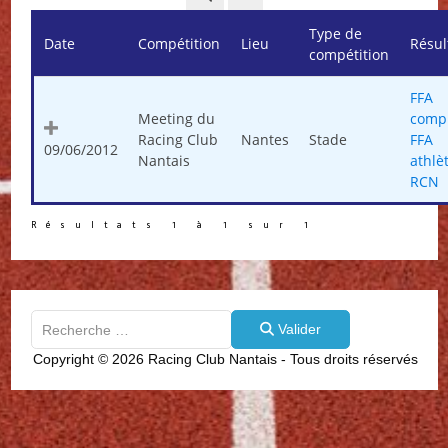
Type de
Date
Compétition
Lieu
Résul
compétition
FFA
Meeting du
compl
Racing Club
Nantes
Stade
FFA
09/06/2012
Nantais
athlè
RCN
Résultats 1 à 1 sur 1
Valider
Valider
Type 2 or more characters for results.
Copyright © 2026 Racing Club Nantais - Tous droits réservés