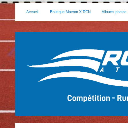
Accueil
Boutique Macron X RCN
Albums photos