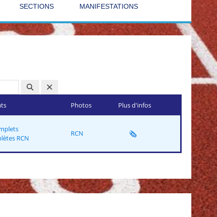
SECTIONS
MANIFESTATIONS
ats
Photos
Plus d'infos
mplets
🗞️
RCN
hlètes RCN