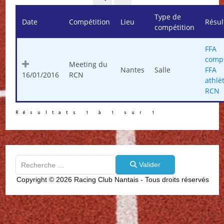
Type de
Date
Compétition
Lieu
Résul
compétition
FFA
compl
Meeting du
Nantes
Salle
FFA
16/01/2016
RCN
athlè
RCN
Résultats 1 à 1 sur 1
Valider
Valider
Type 2 or more characters for results.
Copyright © 2026 Racing Club Nantais - Tous droits réservés