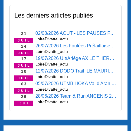
Les derniers articles publiés
02/08/2026 AOUT - LES PAUSES FRAICHEURS 02/08/2026 - Marathon de SAINT ANDRE DES EAUX ( 22630 ) 02/08/2026 - SORTIE MAUVES SUR LOIRE 30/07/2026 - LE COIN " BOURSE " - LE COIN " SORTIES - PROPOSITIONS " - LE COIN " RENDEZ-VOUS " - L
31
LoireDivatte_actu
JUIL
26/07/2026 Les Foulées Préfaillaises PREFAILLES 26/07/2026 - SORTIE LE CELLIER 23/07/2026 - LE COIN " BOURSE " - LE COIN " SORTIES - PROPOSITIONS " - LE COIN " RENDEZ-VOUS " - LE COIN " PRESSE " -
24
LoireDivatte_actu
JUIL
19/07/2026 UltrAriège AX LE THERMES 17/07/2026 - Retour sur le TROOPER 25km 1500D+ * ILE MAURICE 11/07/2026 * - SORTIE LA BOISSIERE DU DORE 16/07/2026 - COURIR A PORNIC 19/07/2026 - OISANS Trail Tour VAUJANY 19/07/2026 - L'AFTER-SEASON ... - LE C
17
LoireDivatte_actu
JUIL
12/07/2026 DODO Trail ILE MAURICE 11/07/2026 - L'AFTER-SEASON ... - LE COIN " PROMO-FESTIVAL " - LE COIN " BOURSE " - LE COIN " SORTIES - PROPOSITIONS " - LE COIN " ASSO " - LE COIN " RENDEZ-VOUS " - LE COIN " PRESSE " -
10
LoireDivatte_actu
JUIL
05/07/2026 UTMB HOKA Val d'Aran PYRENEES 03/07/2026 - Champto Trail d'Orée CHAMPTOCEAUX 05/07/2026 - Trail du Bout du Monde PLOUZANE 05/07/2026 - Luchon Aneto Trail BAGNERES DE LUCON 05/07/2026 - Entre plages et chemins creux de Pornichet PORNICHET 0
03
LoireDivatte_actu
JUIL
28/06/2026 Team & Run ANCENIS 26/06/2026 - L'Ultra Marin GOLFE DU MORBIHAN 24 au 28/06/2026 - La Transléonarde PLOUESCAT > GUISSENY 28/06/2026 - LE COIN " LICENCES-INSCRIPTIONS " - LE COIN " BOURSE " - LE COIN " SORTIES - PROPOSITIONS
26
LoireDivatte_actu
JUI