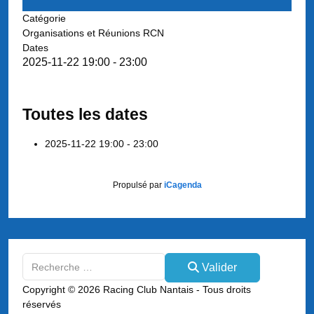
Catégorie
Organisations et Réunions RCN
Dates
2025-11-22
19:00
-
23:00
Toutes les dates
2025-11-22
19:00 - 23:00
Propulsé par
iCagenda
Valider
Valider
Type 2 or more characters for results.
Copyright © 2026 Racing Club Nantais - Tous droits
réservés