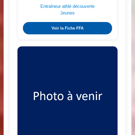
Entraîneur athlé découverte
Jeunes
Voir la Fiche FFA