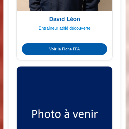
David Léon
Entraîneur athlé découverte
Voir la Fiche FFA