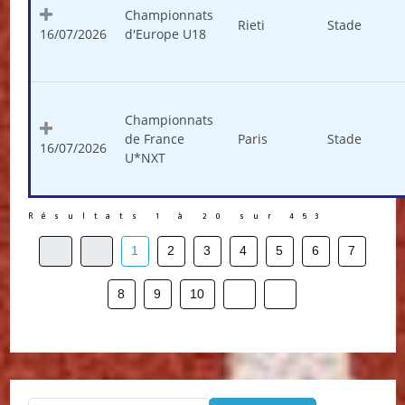
Championnats
Rieti
Stade
16/07/2026
d'Europe U18
Championnats
de France
Paris
Stade
16/07/2026
U*NXT
Résultats 1 à 20 sur 453
1
2
3
4
5
6
7
8
9
10