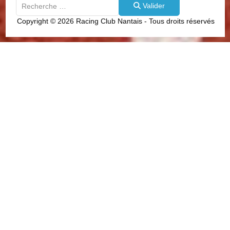
Valider
Valider
Type 2 or more characters for results.
Copyright © 2026 Racing Club Nantais - Tous droits réservés