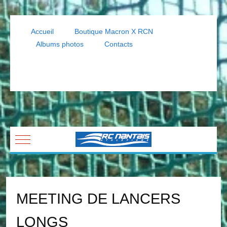
Accueil
Boutique Macron X RCN
Albums photos
Contacts
Mobile Menu Toggle
MEETING DE LANCERS
LONGS