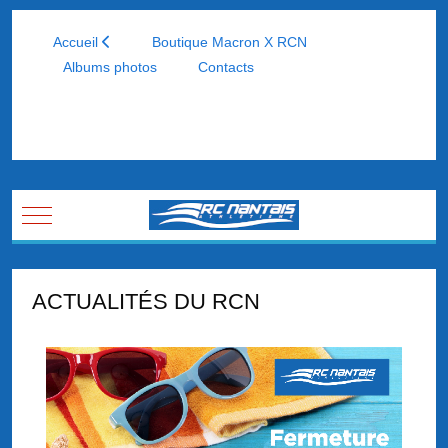
Panneau de gestion des cookies
Accueil
Boutique Macron X RCN
Albums photos
Contacts
Mobile Menu Toggle
ACTUALITÉS DU RCN