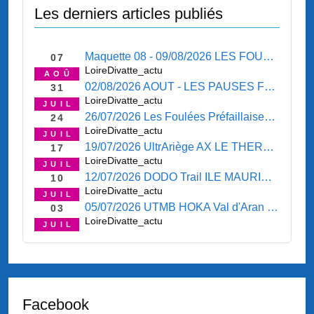
Les derniers articles publiés
Maquette 08 - 09/08/2026 LES FOULEES MICHELOISES 09/08/2026 - P'TIT RETOUR SUR LE MARATHON SAINT ANDRE 02/08/2026 - SORTIE SAINT JULIEN 06/08/2026 - LE COIN " BOURSE " - LE COIN " SORTIES - PROPOSITIONS " - LE COIN " RENDEZ-VOUS " - LE COIN " PRES
07
LoireDivatte_actu
AOÛ
02/08/2026 AOUT - LES PAUSES FRAICHEURS 02/08/2026 - Marathon de SAINT ANDRE DES EAUX ( 22630 ) 02/08/2026 - SORTIE MAUVES SUR LOIRE 30/07/2026 - LE COIN " BOURSE " - LE COIN " SORTIES - PROPOSITIONS " - LE COIN " RENDEZ-VOUS " - L
31
LoireDivatte_actu
JUIL
26/07/2026 Les Foulées Préfaillaises PREFAILLES 26/07/2026 - SORTIE LE CELLIER 23/07/2026 - LE COIN " BOURSE " - LE COIN " SORTIES - PROPOSITIONS " - LE COIN " RENDEZ-VOUS " - LE COIN " PRESSE " -
24
LoireDivatte_actu
JUIL
19/07/2026 UltrAriège AX LE THERMES 17/07/2026 - Retour sur le TROOPER 25km 1500D+ * ILE MAURICE 11/07/2026 * - SORTIE LA BOISSIERE DU DORE 16/07/2026 - COURIR A PORNIC 19/07/2026 - OISANS Trail Tour VAUJANY 19/07/2026 - L'AFTER-SEASON ... - LE C
17
LoireDivatte_actu
JUIL
12/07/2026 DODO Trail ILE MAURICE 11/07/2026 - L'AFTER-SEASON ... - LE COIN " PROMO-FESTIVAL " - LE COIN " BOURSE " - LE COIN " SORTIES - PROPOSITIONS " - LE COIN " ASSO " - LE COIN " RENDEZ-VOUS " - LE COIN " PRESSE " -
10
LoireDivatte_actu
JUIL
05/07/2026 UTMB HOKA Val d'Aran PYRENEES 03/07/2026 - Champto Trail d'Orée CHAMPTOCEAUX 05/07/2026 - Trail du Bout du Monde PLOUZANE 05/07/2026 - Luchon Aneto Trail BAGNERES DE LUCON 05/07/2026 - Entre plages et chemins creux de Pornichet PORNICHET 0
03
LoireDivatte_actu
JUIL
Facebook