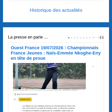
Historique des actualités
La presse en parle ...
❚❚
PREV
NEXT
Ouest France 19/07/2026 : Championnats
France Jeunes : Naïs-Emmée Nkoghe-Eny
en tête de proue
...