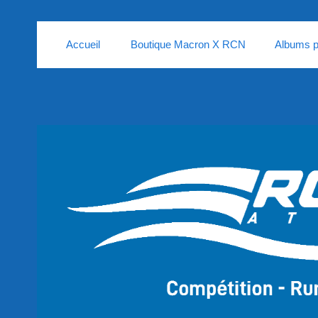
Accueil
Boutique Macron X RCN
Albums p