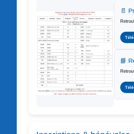
📄 
Retrouv
Télé
📘 R
Retrou
Télé