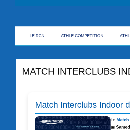
LE RCN
ATHLE COMPETITION
ATHL
MATCH INTERCLUBS I
Match Interclubs Indoor
Le
Match 
📅 Samedi