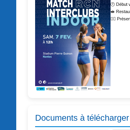
🕐 Début 
🥪 Restaur
🏃‍♂️ Prés
Documents à télécharger