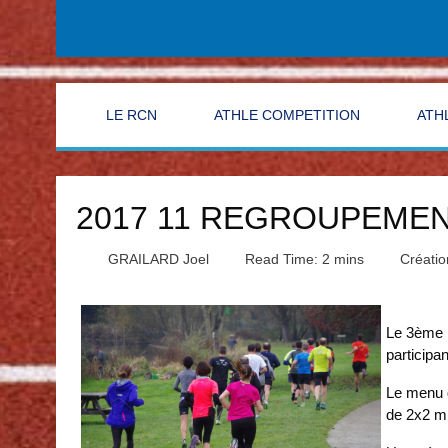
LE RCN
ATHLE COMPETITION
ATH
2017 11 REGROUPEME
GRAILARD Joel
Read Time: 2 mins
Créati
Le 3ème r
participan
Le menu d
de 2x2 mn