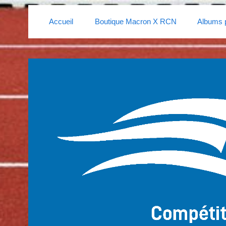
Accueil
Boutique Macron X RCN
Albums 