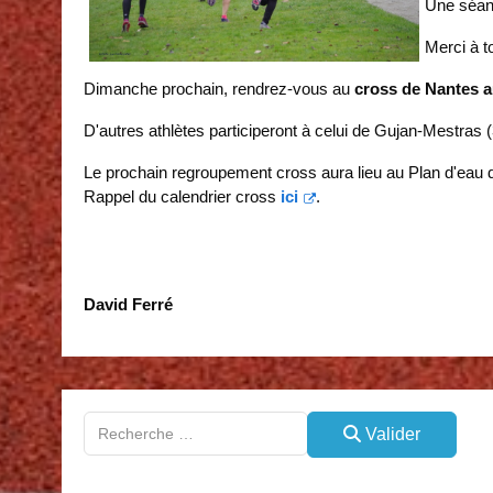
Une séanc
Merci à t
Dimanche prochain, rendrez-vous au
cross de Nantes a
D'autres athlètes participeront à celui de Gujan-Mestras (
Le prochain regroupement cross aura lieu au Plan d'eau
Rappel du calendrier cross
ici
.
David Ferré
Valider
Valider
Type 2 or more characters for results.