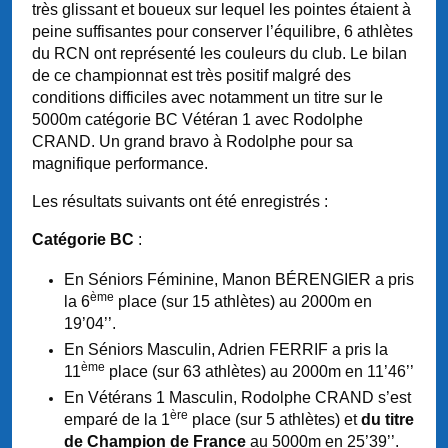
très glissant et boueux sur lequel les pointes étaient à
peine suffisantes pour conserver l’équilibre, 6 athlètes
du RCN ont représenté les couleurs du club. Le bilan
de ce championnat est très positif malgré des
conditions difficiles avec notamment un titre sur le
5000m catégorie BC Vétéran 1 avec Rodolphe
CRAND. Un grand bravo à Rodolphe pour sa
magnifique performance.
Les résultats suivants ont été enregistrés :
Catégorie BC
:
En Séniors Féminine, Manon BÉRENGIER a pris
ème
la 6
place (sur 15 athlètes) au 2000m en
19’04’’.
En Séniors Masculin, Adrien FERRIF a pris la
ème
11
place (sur 63 athlètes) au 2000m en 11’46’’
En Vétérans 1 Masculin, Rodolphe CRAND s’est
ère
emparé de la 1
place (sur 5 athlètes) et
du titre
de Champion de France
au 5000m en 25’39’’.