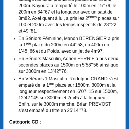
200m. Kayoura a remporté le 100m en 15’’79, le
200m en 34’’67 et la longueur avec un saut de
èmes
3m82. Axel quant à lui, a pris les 2
places sur
100 et 200m avec les temps respectifs de 23’’22
et 49’’81.
En Séniors Féminine, Manon BÉRENGIER a pris
ère
la 1
place du 200m en 44’’58, du 400m en
1’45‘’66 et du Poids, avec un jet de 4m97.
En Séniors Masculin, Adrien FERRIF a pris deux
secondes places au 1500m en 5’58’’56 ainsi que
sur 3000m en 13’42’’76.
En Vétérans 1 Masculin, Rodolphe CRAND s’est
ère
emparé de la 1
place sur 1500m, 3000m et la
longueur respectivement en .6’07’’15 sur 1500m,
12’42 ‘’45 sur 3000m et 2m45 à la longueur.
Enfin, sur le 3000m marche, Brian PREVOST
s’est emparé du titre en 25’14’’78.
Catégorie CD
: