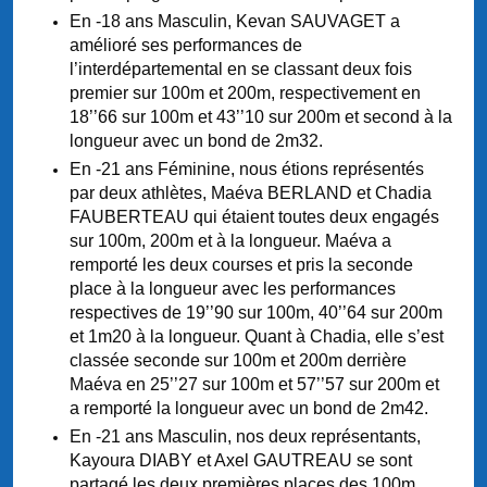
En -18 ans Masculin, Kevan SAUVAGET a
amélioré ses performances de
l’interdépartemental en se classant deux fois
premier sur 100m et 200m, respectivement en
18’’66 sur 100m et 43’’10 sur 200m et second à la
longueur avec un bond de 2m32.
En -21 ans Féminine, nous étions représentés
par deux athlètes, Maéva BERLAND et Chadia
FAUBERTEAU qui étaient toutes deux engagés
sur 100m, 200m et à la longueur. Maéva a
remporté les deux courses et pris la seconde
place à la longueur avec les performances
respectives de 19’’90 sur 100m, 40’’64 sur 200m
et 1m20 à la longueur. Quant à Chadia, elle s’est
classée seconde sur 100m et 200m derrière
Maéva en 25’’27 sur 100m et 57’’57 sur 200m et
a remporté la longueur avec un bond de 2m42.
En -21 ans Masculin, nos deux représentants,
Kayoura DIABY et Axel GAUTREAU se sont
partagé les deux premières places des 100m,