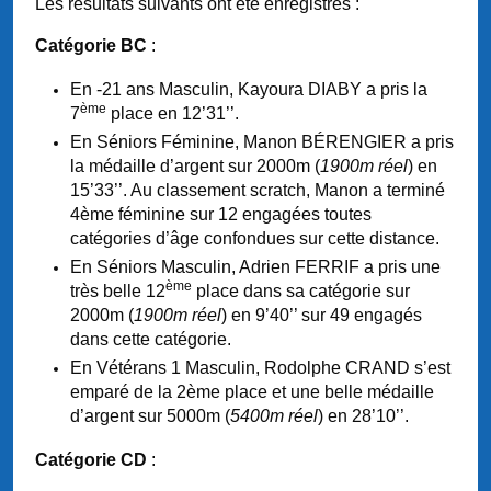
Les résultats suivants ont été enregistrés :
Catégorie BC
:
En -21 ans Masculin, Kayoura DIABY a pris la
ème
7
place en 12’31’’.
En Séniors Féminine, Manon BÉRENGIER a pris
la médaille d’argent sur 2000m (
1900m réel
) en
15’33’’. Au classement scratch, Manon a terminé
4ème féminine sur 12 engagées toutes
catégories d’âge confondues sur cette distance.
En Séniors Masculin, Adrien FERRIF a pris une
ème
très belle 12
place dans sa catégorie sur
2000m (
1900m réel
) en 9’40’’ sur 49 engagés
dans cette catégorie.
En Vétérans 1 Masculin, Rodolphe CRAND s’est
emparé de la 2ème place et une belle médaille
d’argent sur 5000m (
5400m réel
) en 28’10’’.
Catégorie CD
: