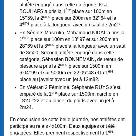
athlète engagé dans cette catégorie, Issa
ère
BOUHAFS a pris la 1
place sur 100m en
ème
15’’59, la 2
place sur 200m en 32’’64 et la
ème
4
place à la longueur avec un saut de 2m27.
En Séniors Masculin, Mohamoud NIDAL a pris la
ème
1
place sur 100m en 13’’97 et sur 200m en
ème
28’’69 et la 3
place à la longueur avec un saut
de 3m00. Second athlète engagé dans cette
catégorie, Sébastien BONNEMAIN, de retour de
ème
blessure a pris la 2
place sur 1500m en
ère
6’04’’99 et sur 5000m en 22’05’’48 et la 1
place au javelot avec un jet à 12m82.
En Vétéran 2 Féminine, Stéphanie RUYS s’est
ère
emparé de la 1
place sur 1500m marche en
18’40’’22 et au lancer du poids avec un jet à
2m24.
En conclusion de cette belle journée, nos athlètes ont
participé au relais 4x100m. Deux équipes ont été
ère
engagées. Elles prennent respectivement la 1