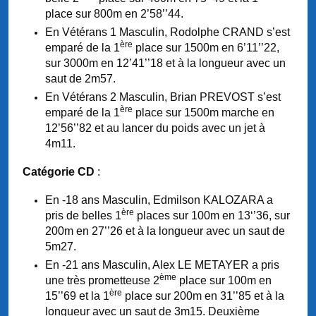
place sur 800m en 2’58’’44.
En Vétérans 1 Masculin, Rodolphe CRAND s’est
ère
emparé de la 1
place sur 1500m en 6’11’’22,
sur 3000m en 12’41’’18 et à la longueur avec un
saut de 2m57.
En Vétérans 2 Masculin, Brian PREVOST s’est
ère
emparé de la 1
place sur 1500m marche en
12’56’’82 et au lancer du poids avec un jet à
4m11.
Catégorie CD
:
En -18 ans Masculin, Edmilson KALOZARA a
ère
pris de belles 1
places sur 100m en 13‘’36, sur
200m en 27’’26 et à la longueur avec un saut de
5m27.
En -21 ans Masculin, Alex LE METAYER a pris
ème
une très prometteuse 2
place sur 100m en
ère
15’’69 et la 1
place sur 200m en 31’’85 et à la
longueur avec un saut de 3m15. Deuxième