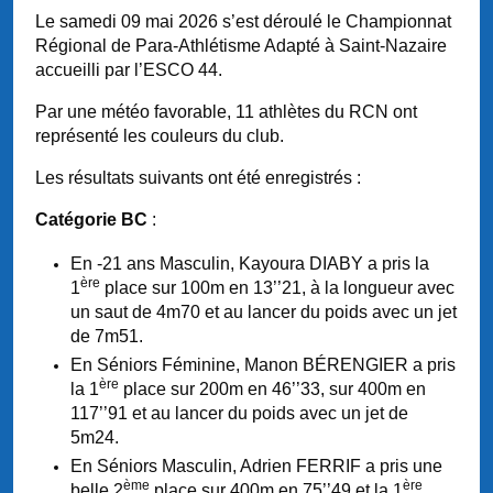
Le samedi 09 mai 2026 s’est déroulé le Championnat
Régional de Para-Athlétisme Adapté à Saint-Nazaire
accueilli par l’ESCO 44.
Par une météo favorable, 11 athlètes du RCN ont
représenté les couleurs du club.
Les résultats suivants ont été enregistrés :
Catégorie BC
:
En -21 ans Masculin, Kayoura DIABY a pris la
ère
1
place sur 100m en 13’’21, à la longueur avec
un saut de 4m70 et au lancer du poids avec un jet
de 7m51.
En Séniors Féminine, Manon BÉRENGIER a pris
ère
la 1
place sur 200m en 46’’33, sur 400m en
117’’91 et au lancer du poids avec un jet de
5m24.
En Séniors Masculin, Adrien FERRIF a pris une
ème
ère
belle 2
place sur 400m en 75’’49 et la 1