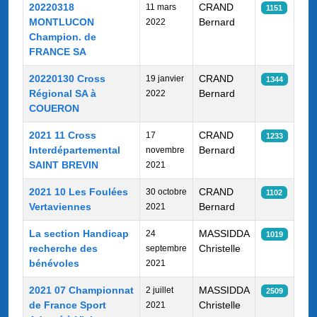
20220318
CRAND
11 mars
1151
MONTLUCON
Bernard
2022
Champion. de
FRANCE SA
20220130 Cross
CRAND
19 janvier
1344
Régional SA à
Bernard
2022
COUERON
2021 11 Cross
CRAND
17
1233
Interdépartemental
Bernard
novembre
SAINT BREVIN
2021
2021 10 Les Foulées
CRAND
30 octobre
1102
Vertaviennes
Bernard
2021
La section Handicap
MASSIDDA
24
1019
recherche des
Christelle
septembre
bénévoles
2021
2021 07 Championnat
MASSIDDA
2 juillet
2509
de France Sport
Christelle
2021