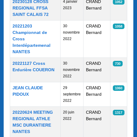
20230128 CROSS
CRAND
4 janvier
1052
REGIONAL FFSA
Bernard
2023
SAINT CALAIS 72
20221203
CRAND
30
1058
Championnat de
Bernard
novembre
Cross
2022
Interdépartemenal
NANTES
20221127 Cross
CRAND
30
730
Erdurière COUERON
Bernard
novembre
2022
JEAN CLAUDE
CRAND
29
1060
PIDOUX
Bernard
septembre
2022
20220624 MEETING
CRAND
20 juin
1317
REGIONAL ATHLE
Bernard
2022
MSC DURANTIERE
NANTES