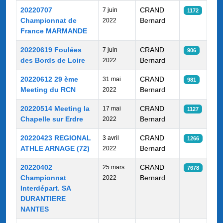
20220707
CRAND
7 juin
1172
Championnat de
Bernard
2022
France MARMANDE
20220619 Foulées
CRAND
7 juin
906
des Bords de Loire
Bernard
2022
20220612 29 ème
CRAND
31 mai
981
Meeting du RCN
Bernard
2022
20220514 Meeting la
CRAND
17 mai
1127
Chapelle sur Erdre
Bernard
2022
20220423 REGIONAL
CRAND
3 avril
1266
ATHLE ARNAGE (72)
Bernard
2022
20220402
CRAND
25 mars
7678
Championnat
Bernard
2022
Interdépart. SA
DURANTIERE
NANTES