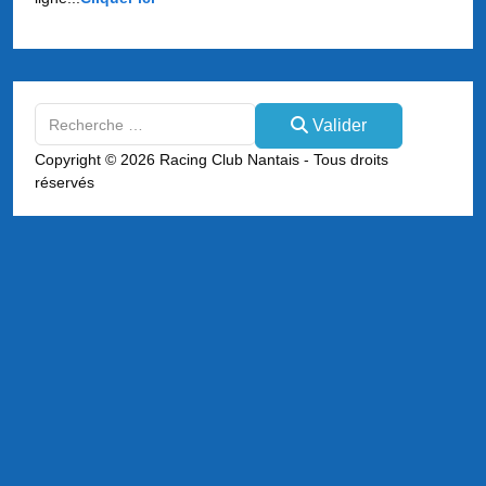
Valider
Valider
Type 2 or more characters for results.
Copyright © 2026 Racing Club Nantais - Tous droits
réservés