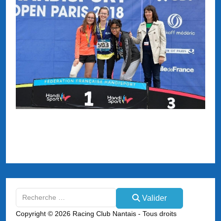
Valider
Valider
Type 2 or more characters for results.
Copyright © 2026 Racing Club Nantais - Tous droits