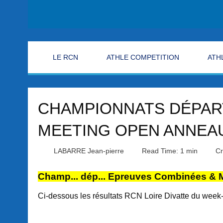
LE RCN
ATHLE COMPETITION
ATH
CHAMPIONNATS DÉPAR
MEETING OPEN ANNEAU
LABARRE Jean-pierre
Read Time: 1 min
Cr
Champ... dép... Epreuves Combinées &
Ci-dessous les résultats RCN