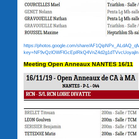
https://photos.google.com/share/AF1QipNPx_ALd
key=NF9vQzlOWFlGcEpIRkQ4VnZ4d2g1dTVvcUoyajln
Meeting Open Anneaux NANTES 16/11