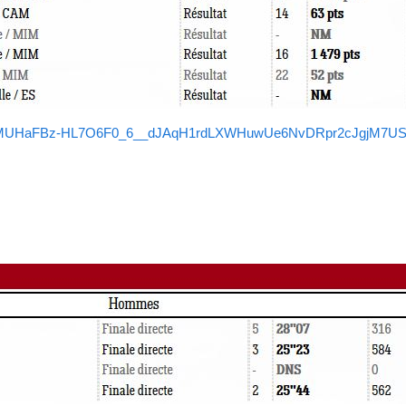
AQ_qMUHaFBz-HL7O6F0_6__dJAqH1rdLXWHuwUe6NvDRpr2cJgjM7U