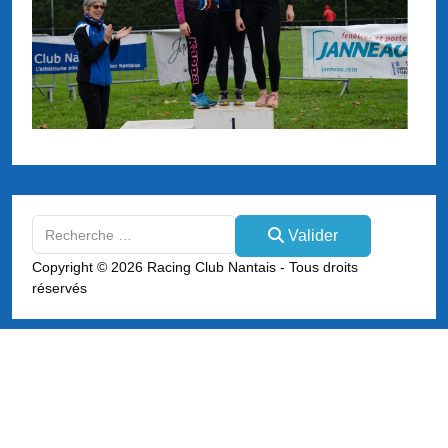
Valider
Valider
Type 2 or more characters for results.
Copyright © 2026 Racing Club Nantais - Tous droits
réservés