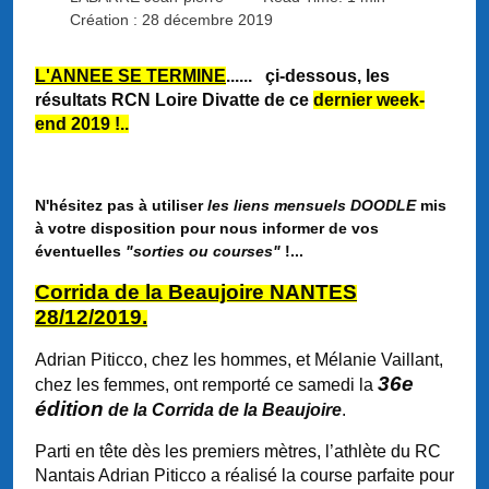
Création : 28 décembre 2019
L'ANNEE SE TERMINE
......
çi-dessous, les
résultats RCN Loire Divatte de ce
dernier week-
end 2019 !..
N'hésitez pas à utiliser
les liens mensuels DOODLE
mis
à votre disposition pour nous informer de vos
éventuelles
"sorties ou courses"
!...
Corrida de la Beaujoire NANTES
28/12/2019.
Adrian Piticco, chez les hommes, et Mélanie Vaillant,
36e
chez les femmes, ont remporté ce samedi la
édition
de la Corrida de la Beaujoire
.
Parti en tête dès les premiers mètres, l’athlète du RC
Nantais Adrian Piticco a réalisé la course parfaite pour