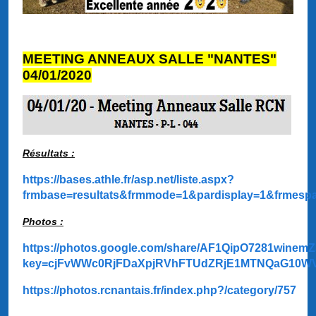
MEETING ANNEAUX SALLE "NANTES"
04/01/2020
Résultats :
https://bases.athle.fr/asp.net/liste.aspx?
frmbase=resultats&frmmode=1&pardisplay=1&frmesp
Photos :
https://photos.google.com/share/AF1QipO7281wi
key=cjFvWWc0RjFDaXpjRVhFTUdZRjE1MTNQaG10W
https://photos.rcnantais.fr/index.php?/category/757