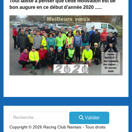
Tout laisse à penser que cette motivation est de
bon augure en ce début d'année 2020 ......
Valider
Valider
Type 2 or more characters for results.
Copyright © 2026 Racing Club Nantais - Tous droits