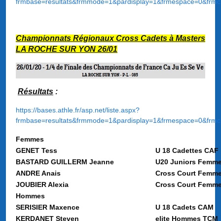
frmbase=resultats&frmmode=1&pardisplay=1&frmespace=0&frmc
Championnats Régionaux Cross Cadets à Masters
LA ROCHE SUR YON 26/01
Résultats
:
https://bases.athle.fr/asp.net/liste.aspx?
frmbase=resultats&frmmode=1&pardisplay=1&frmespace=0&frmc
Femmes
GENET Tess
U 18 Cadettes CAF
BASTARD GUILLERM Jeanne
U20 Juniors Femm
ANDRE Anais
Cross Court Femm
JOUBIER Alexia
Cross Court Femm
Hommes
SERISIER Maxence
U 18 Cadets CAM
KERDANET Steven
elite Hommes TCM