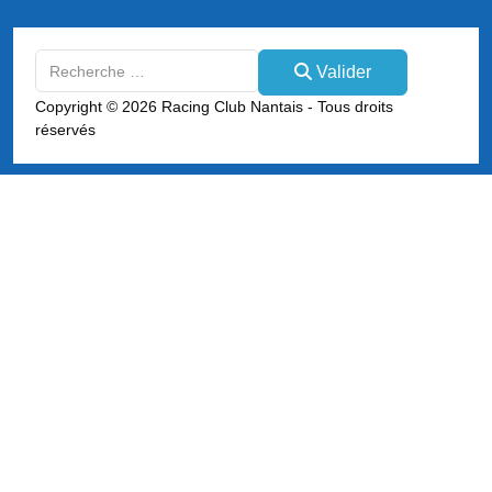
Valider
Valider
Type 2 or more characters for results.
Copyright © 2026 Racing Club Nantais - Tous droits
réservés