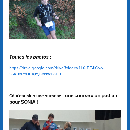
Toutes les photos
:
https://drive.google.com/drive/folders/1L6-PE4lGwy-
56K0bPoDCajhy6bNWP8H9
une course
un podium
Cà n'est plus une surprise :
=
pour SONIA !