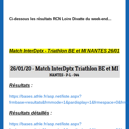
Ci-dessous les résultats RCN Loire Divatte du week-end...
Match InterDptx - Triathlon BE et MI NANTES 26/01
Résultats
:
https://bases.athle.fr/asp.net/liste.aspx?
frmbase=resultats&frmmode=1&pardisplay=1&frmespace=0&frmc
Résultats détaillés
:
https://bases.athle.fr/asp.net/liste.aspx?