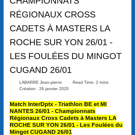
CHAMPIONNATS
RÉGIONAUX CROSS
CADETS À MASTERS LA
ROCHE SUR YON 26/01 -
LES FOULÉES DU MINGOT
CUGAND 26/01
LABARRE Jean-pierre
Read Time: 2 mins
Création : 26 janvier 2020
Match InterDptx - Triathlon BE et MI
NANTES 26/01 - Championnats
Régionaux Cross Cadets à Masters LA
ROCHE SUR YON 26/01 - Les Foulées du
Mingot CUGAND 26/01