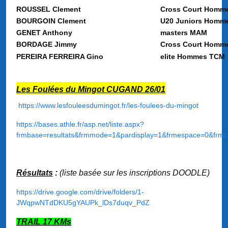
ROUSSEL Clement
Cross Court Homm
BOURGOIN Clement
U20 Juniors Homm
GENET Anthony
masters MAM
BORDAGE Jimmy
Cross Court Homm
PEREIRA FERREIRA Gino
elite Hommes TCM
Les Foulées du Mingot CUGAND 26/01
https://www.lesfouleesdumingot.fr/les-foulees-du-mingot
https://bases.athle.fr/asp.net/liste.aspx?
frmbase=resultats&frmmode=1&pardisplay=1&frmespace=0&frmc
Résultats
:
(liste basée sur les inscriptions DOODLE)
https://drive.google.com/drive/folders/1-
JWqpwNTdDKU5gYAUPk_lDs7duqv_PdZ
TRAIL 17 KMs