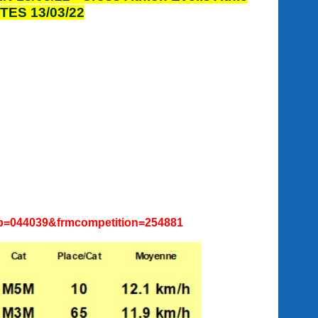
NTES 13/03/22
lub=044039&frmcompetition=254881