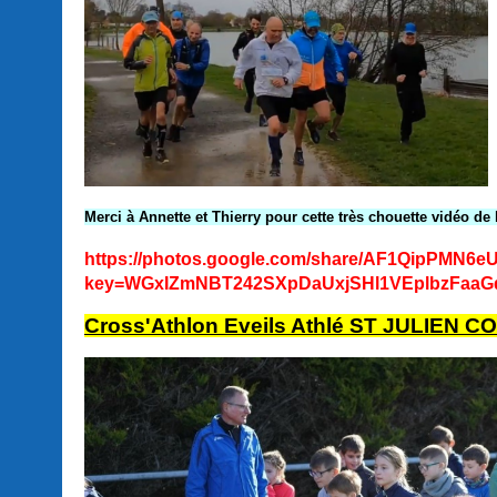
Merci à Annette et Thierry pour cette très chouette vidéo d
https://photos.google.com/share/AF1QipP
key=WGxIZmNBT242SXpDaUxjSHl1VEplbzFaaG
Cross'Athlon Eveils Athlé ST JULIEN 