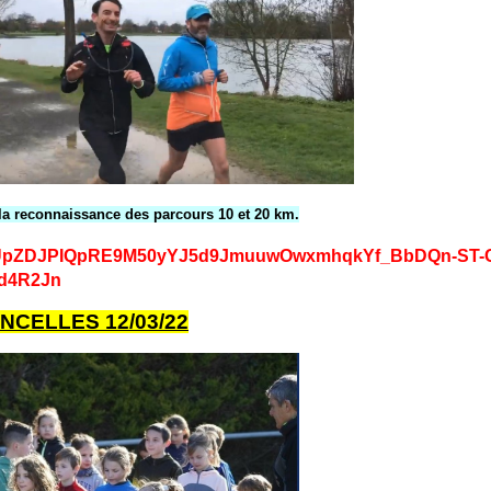
e la reconnaissance des parcours 10 et 20 km.
MN6eUpZDJPIQpRE9M50yYJ5d9JmuuwOwxmhqkYf_BbDQn-ST
d4R2Jn
CONCELLES 12/03/22