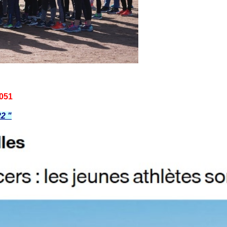
1051
22 "