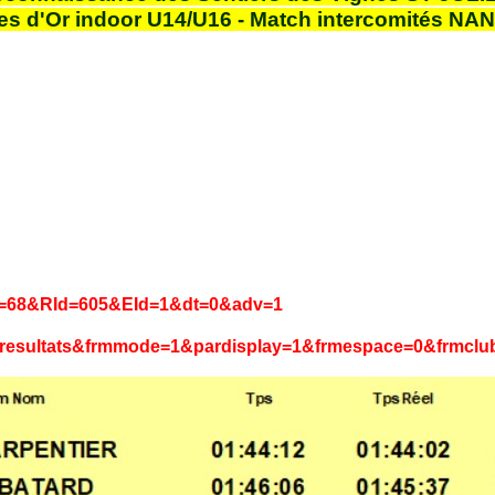
s d'Or indoor U14/U16 - Match intercomités NA
CId=68&RId=605&EId=1&dt=0&adv=1
base=resultats&frmmode=1&pardisplay=1&frmespace=0&frmc