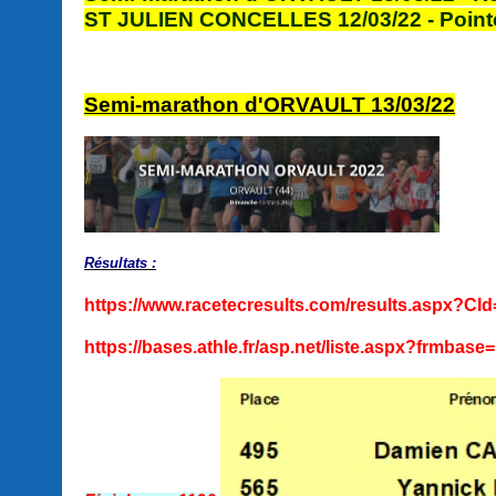
ST JULIEN CONCELLES 12/03/22 - Pointe
Semi-marathon d'ORVAULT 13/03/22
Résultats :
https://www.racetecresults.com/results.aspx?
https://bases.athle.fr/asp.net/liste.aspx?frm