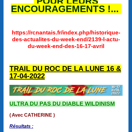
POUR LEURS
ENCOURAGEMENTS !...
https://rcnantais.fr/index.php/historique-
des-actualites-du-week-end/2139-l-actu-
du-week-end-des-16-17-avril
TRAIL DU ROC DE LA LUNE 16 &
17-04-2022
ULTRA DU PAS DU DIABLE WILDINISM
( Avec CATHERINE )
Résultats :