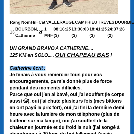
Rang
Nom
H/F
Cat
VALLERAUGE
CAMPRIEU
TREVES
DOURBIE
BOURBON,
1
08:16:25
13:36:03
18:41:25
24:37:26
13
2F
Catherine
M4F
(3)
(3)
(3)
(2)
UN GRAND BRAVO A CATHERINE....
OUI CHAPEAU BAS
125 KM en SOLO.....
!
Catherine écrit :
Je tenais à vous remercier tous pour vos
encouragements, ça m’a donné plus de force
pendant des moments difficiles.
Parce que oui j’en ai bavé, oui j’ai souffert (le corps
aussi 🥴), oui j’ai chuté plusieurs fois (mes bâtons
en ont payé le prix fort), oui j’ai fini la dernière demi
heure avec la lumière de mon téléphone (plus de
batterie sur ma lampe), oui j’ai souffert de la
chaleur en journée et du froid la nuit (j’ai songé à
abandonner à 20 kms du but tellement j’avais