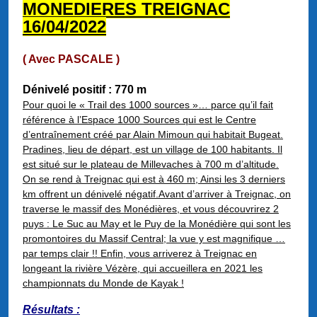
MONEDIERES TREIGNAC
16/04/2022
( Avec PASCALE )
Dénivelé positif : 770 m
Pour quoi le « Trail des 1000 sources »… parce qu’il fait
référence à l’Espace 1000 Sources qui est le Centre
d’entraînement créé par Alain Mimoun qui habitait Bugeat.
Pradines, lieu de départ, est un village de 100 habitants. Il
est situé sur le plateau de Millevaches à 700 m d’altitude.
On se rend à Treignac qui est à 460 m; Ainsi les 3 derniers
km offrent un dénivelé négatif.Avant d’arriver à Treignac, on
traverse le massif des Monédières, et vous découvrirez 2
puys : Le Suc au May et le Puy de la Monédière qui sont les
promontoires du Massif Central; la vue y est magnifique …
par temps clair !!
Enfin, vous arriverez à Treignac en
longeant la rivière Vézère, qui accueillera en 2021 les
championnats du Monde de Kayak !
Résultats :