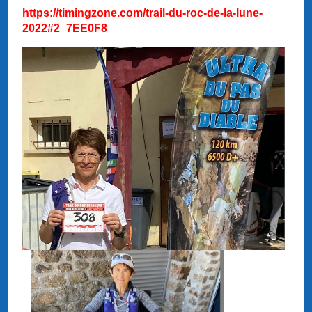
https://timingzone.com/trail-du-roc-de-la-lune-
2022#2_7EE0F8