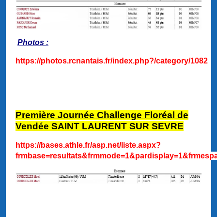
Photos :
https://photos.rcnantais.fr/index.php?/category/1082
Première Journée Challenge Floréal de
Vendée SAINT LAURENT SUR SEVRE
https://bases.athle.fr/asp.net/liste.aspx?
frmbase=resultats&frmmode=1&pardisplay=1&frmesp