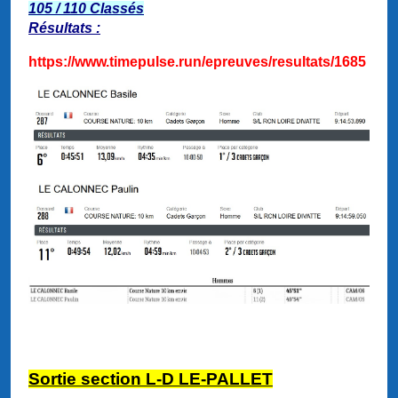
105 / 110 Classés
Résultats :
https://www.timepulse.run/epreuves/resultats/1685
Sortie section L-D LE-PALLET