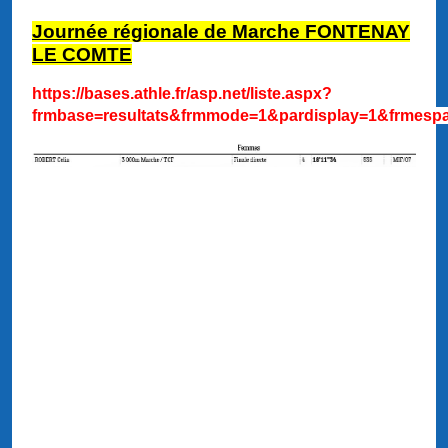
Journée régionale de Marche FONTENAY
LE COMTE
https://bases.athle.fr/asp.net/liste.aspx?
frmbase=resultats&frmmode=1&pardisplay=1&frmesp