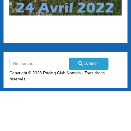
Valider
Valider
Type 2 or more characters for results.
Copyright © 2026 Racing Club Nantais - Tous droits
réservés