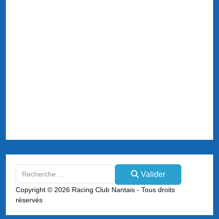
Valider
Valider
Type 2 or more characters for results.
Copyright © 2026 Racing Club Nantais - Tous droits
réservés