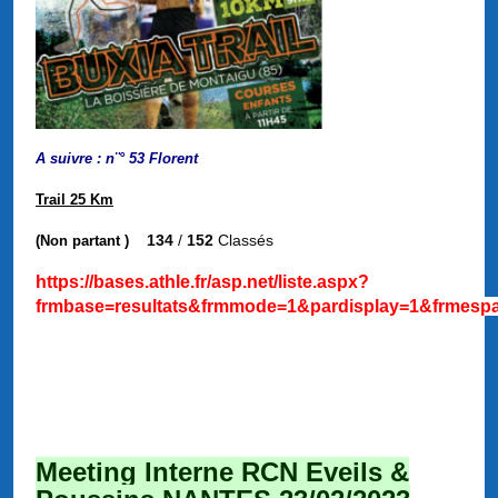
A suivre : n¨° 53 Florent
Trail 25 Km
134
/
152
Classés
(Non partant )
https://bases.athle.fr/asp.net/liste.aspx?
frmbase=resultats&frmmode=1&pardisplay=1&frmesp
Meeting Interne RCN Eveils &