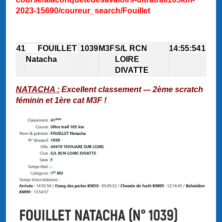
2023-15690/coureur_search/Fouillet
41
FOUILLET
1039
M3F
S/L RCN
14:55:54
1
Natacha
LOIRE
DIVATTE
NATACHA :
Excellent classement --- 2ème scratch
féminin et 1ère cat M3F !