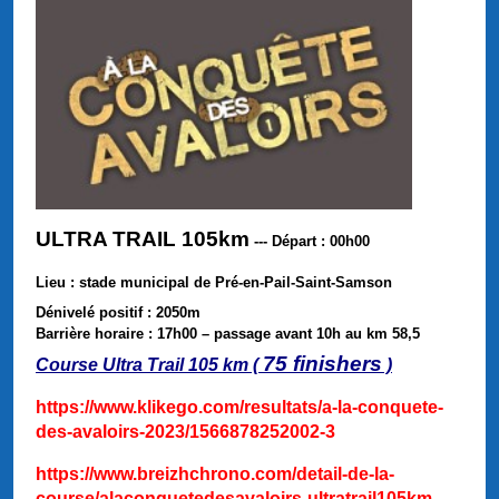
ULTRA TRAIL 105km
--- Départ : 00h00
Lieu : stade municipal de Pré-en-Pail-Saint-Samson
Dénivelé positif : 2050m
Barrière horaire : 17h00 – passage avant 10h au km 58,5
75 finishers
Course Ultra Trail 105 km (
)
https://www.klikego.com/resultats/a-la-conquete-
des-avaloirs-2023/1566878252002-3
https://www.breizhchrono.com/detail-de-la-
course/alaconquetedesavaloirs-ultratrail105km-