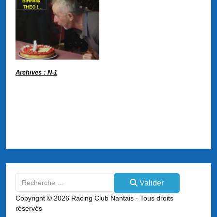
Archives : N-1
Valider
Valider
Type 2 or more characters for results.
Copyright © 2026 Racing Club Nantais - Tous droits
réservés