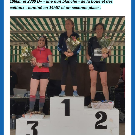
106km et 2300 D+ - une nuit blanche - de la boue et des
cailloux - terminé en 14h57 et un seconde place .