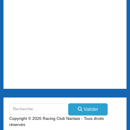
Valider
Valider
Type 2 or more characters for results.
Copyright © 2026 Racing Club Nantais - Tous droits
réservés