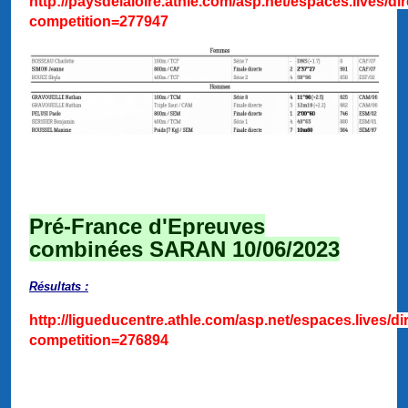
http://paysdelaloire.athle.com/asp.net/espaces.lives/di
competition=277947
Pré-France d'Epreuves
combinées SARAN 10/06/2023
Résultats :
http://ligueducentre.athle.com/asp.net/espaces.lives/di
competition=276894