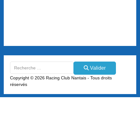
Valider
Valider
Type 2 or more characters for results.
Copyright © 2026 Racing Club Nantais - Tous droits
réservés