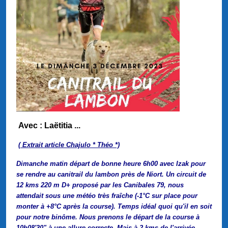
Avec : Laëtitia ...
( Extrait article Chajulo * Théo *)
Dimanche matin départ de bonne heure 6h00 avec Izak pour
se rendre au canitrail du lambon près de Niort. Un circuit de
12 kms 220 m D+ proposé par les Canibales 79, nous
attendait sous une météo très fraîche (-1°C sur place pour
monter à +8°C après la course). Temps idéal quoi qu'il en soit
pour notre binôme. Nous prenons le départ de la course à
10h08'30" à une allure correcte. Mais à 2 kms de l'arrivée