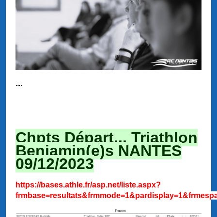
...
Chpts Départ... Triathlon
Benjamin(e)s NANTES
09/12/2023
https://bases.athle.fr/asp.net/liste.aspx?
frmbase=resultats&frmmode=1&pardisplay=1&frmesp