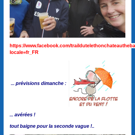
https://www.facebook.com/traildutelethonchateautheb
locale=fr_FR
... prévisions dimanche :
... avérées !
tout baigne pour la seconde vague !..