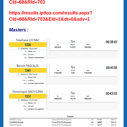
CId=68&RId=703
https://results.ipitos.com/results.aspx?
CId=68&RId=703&EId=1&dt=0&adv=1
Masters :