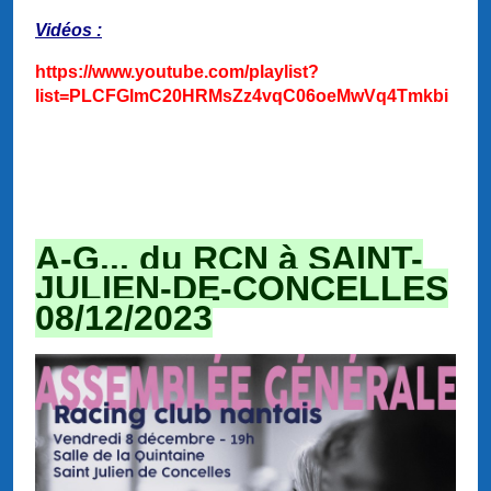
Vidéos :
https://www.youtube.com/playlist?
list=PLCFGlmC20HRMsZz4vqC06oeMwVq4Tmkbi
A-G... du RCN à SAINT-
JULIEN-DE-CONCELLES
08/12/2023