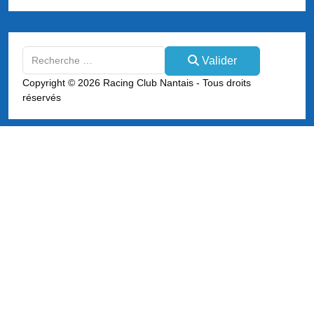
Valider
Valider
Type 2 or more characters for results.
Copyright © 2026 Racing Club Nantais - Tous droits
réservés