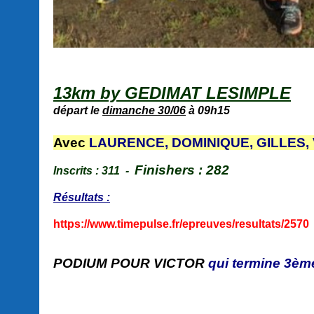
13km by GEDIMAT LESIMPLE
départ le
dimanche 30/06
à 09h15
A
vec
LAURENCE, DOMINIQUE, GILLES, V
Finishers : 282
Inscrits : 311 -
Résultats :
https://www.timepulse.fr/epreuves/resultats/2570
PODIUM POUR VICTOR
qui termine 3ème