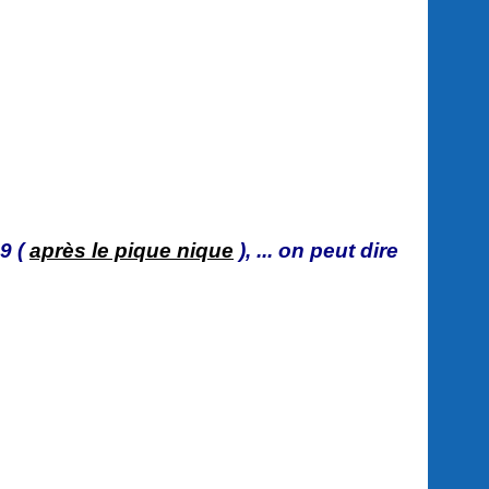
29 (
après le pique nique
), ... on peut dire