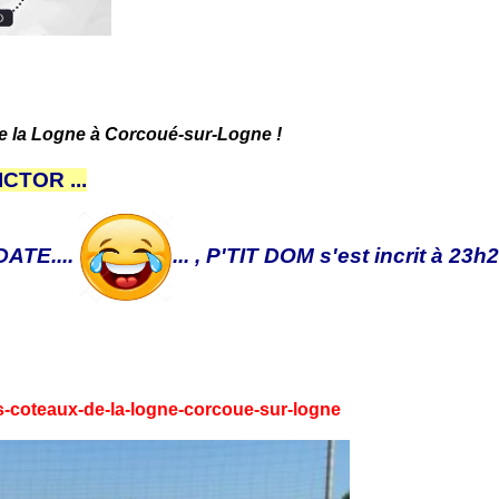
e la Logne à Corcoué-sur-Logne !
CTOR ...
ATE....
... , P'TIT DOM s'est incrit à 23h
es-coteaux-de-la-logne-corcoue-sur-logne