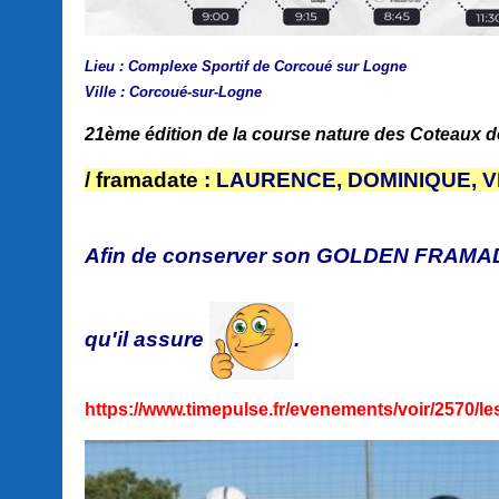
Lieu :
Complexe Sportif de Corcoué sur Logne
Ville :
Corcoué-sur-Logne
21ème édition de la course nature des Coteaux d
/ framadate :
LAURENCE, DOMINIQUE, VI
Afin de conserver son GOLDEN FRAMAD
qu'il assure
.
https://www.timepulse.fr/evenements/voir/2570/l