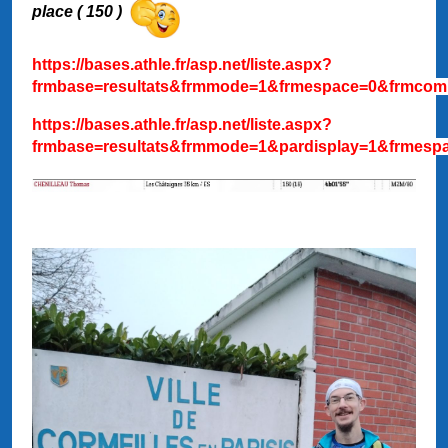
place ( 150 )
https://bases.athle.fr/asp.net/liste.aspx?
frmbase=resultats&frmmode=1&frmespace=0&frmco
https://bases.athle.fr/asp.net/liste.aspx?
frmbase=resultats&frmmode=1&pardisplay=1&frmesp