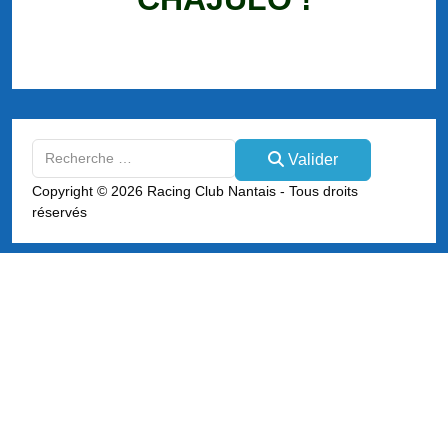
Valider
Valider
Type 2 or more characters for results.
Copyright © 2026 Racing Club Nantais - Tous droits
réservés