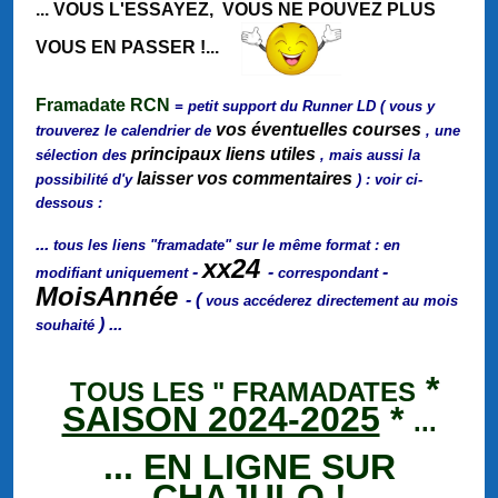
... VOUS L'ESSAYEZ, VOUS NE POUVEZ PLUS
VOUS EN PASSER !...
Framadate RCN
= petit support du Runner LD ( vous y
vos éventuelles courses
trouverez le calendrier de
, une
principaux liens utiles
sélection des
, mais aussi la
laisser vos commentaires
possibilité d'y
) : voir ci-
dessous :
...
tous les liens "framadate" sur le même format : en
xx24
-
-
-
modifiant uniquement
correspondant
MoisAnnée
- (
vous accéderez directement au mois
) ...
souhaité
*
TOUS LES " FRAMADATES
SAISON 2024-2025
*
...
... EN LIGNE SUR
CHAJULO !