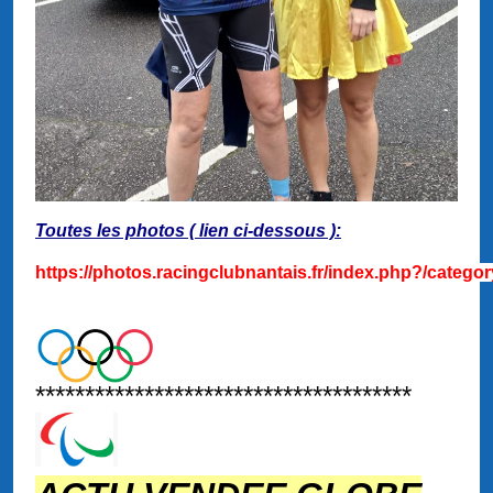
Toutes les photos ( lien ci-dessous ):
https://photos.racingclubnantais.fr/index.php?/catego
**************************************