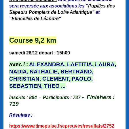
sera reversée aux associations les "
Pupilles des
Sapeurs Pompiers de Loire Atlantique
" et
"
Etincelles de Léandre
"
Course 9,2 km
samedi 28/12
départ : 15h00
a
vec / :
ALEXANDRA, LAETITIA, LAURA,
NADIA, NATHALIE, BERTRAND,
CHRISTIAN, CLEMENT, PAOLO,
SEBASTIEN, THEO ...
- Finishers :
Inscrits : 804
- Participants : 737
719
Résultats :
https://www.timepulse.fr/epreuves/resultats/2752