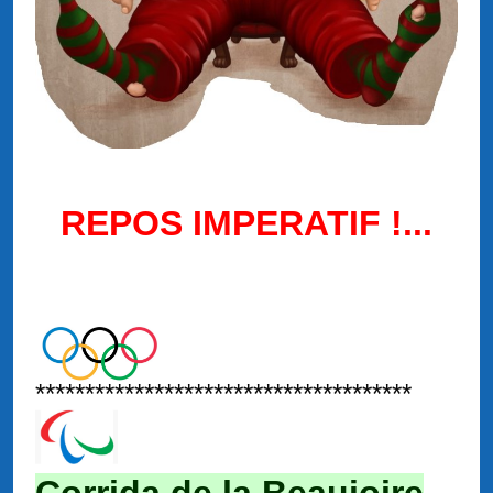
REPOS IMPERATIF !...
**************************************
Corrida de la Beaujoire