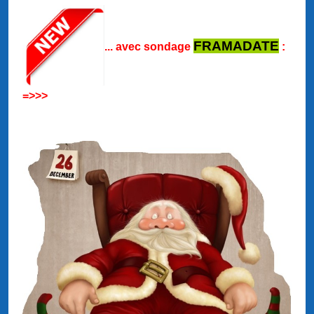
FRAMADATE
... avec sondage
:
=>>
>