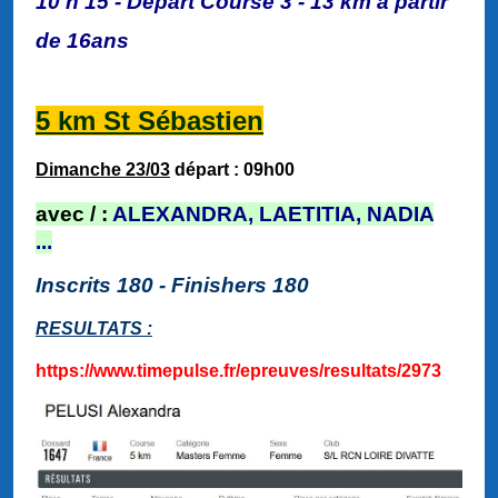
10 h 15 - Départ Course 3 - 13 km à partir
de 16ans
5 km St Sébastien
Dimanche 23/03
départ : 09h00
a
vec / :
ALEXANDRA, LAETITIA, NADIA
...
Inscrits 180 - Finishers 180
RESULTATS :
https://www.timepulse.fr/epreuves/resultats/2973