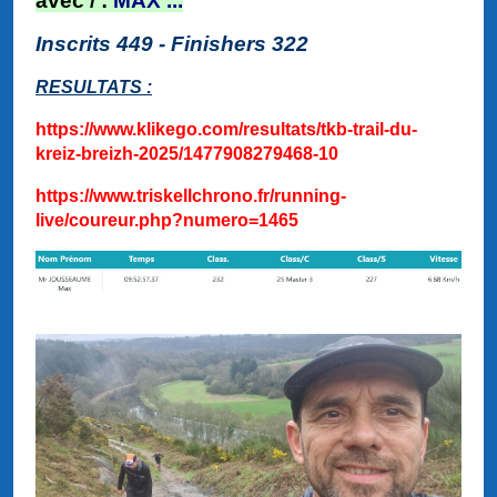
a
vec / :
MAX ...
Inscrits 449 - Finishers 322
RESULTATS :
https://www.klikego.com/resultats/tkb-trail-du-
kreiz-breizh-2025/1477908279468-10
https://www.triskellchrono.fr/running-
live/coureur.php?numero=1465