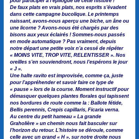
pour participer à l’épilogue de cette histoire !
De faux plats en vrais plats, nos esprits s’évadent
dans cette campagne bucolique. Le printemps
naissant, avons-nous aperçu une biche, un âne ou
une licorne ? Avons-nous été chargés par des
bisons aux yeux éclairés ! Sommes-nous passés
en mode automatique ? Pas vraiment, depuis
notre départ une petite voix n’a cessé de répéter
« MOINS VITE, TROP VITE, RELENTISSER ». Nos
oreilles s’en souviendront, nous l’espérons le jour
« J ».
Une halte ravito est improvisée, comme ça, juste
pour l’appréhender et savoir faire ce type de
« pause » lors de la course. Moment instructif pour
démasquer quelques plantes florales qui tapissent
nos bordures de route comme la : Ballote fétide,
Bellis perennis, Crepis capillaris, Ficaria verna.
Au centre du petit hameau « La grande
Graholière » un chemin nous fait basculer sur
l’horizon du retour. L’histoire se déroule, comme
celle avec un grand « H », sur notre droite nous