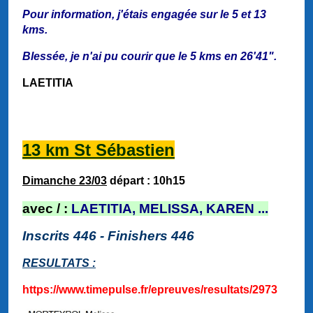
Pour information, j'étais engagée sur le 5 et 13
kms.
Blessée, je n'ai pu courir que le 5 kms en 26'41".
LAETITIA
13 km St Sébastien
Dimanche 23/03
départ : 10h15
a
vec / :
LAETITIA, MELISSA, KAREN ...
Inscrits 446 - Finishers 446
RESULTATS :
https://www.timepulse.fr/epreuves/resultats/2973