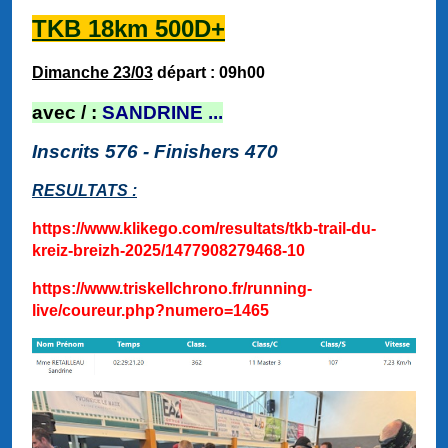
TKB 18km 500D+
Dimanche 23/03
départ : 09h00
a
vec / :
SANDRINE ...
Inscrits 576 - Finishers 470
RESULTATS :
https://www.klikego.com/resultats/tkb-trail-du-
kreiz-breizh-2025/1477908279468-10
https://www.triskellchrono.fr/running-
live/coureur.php?numero=1465