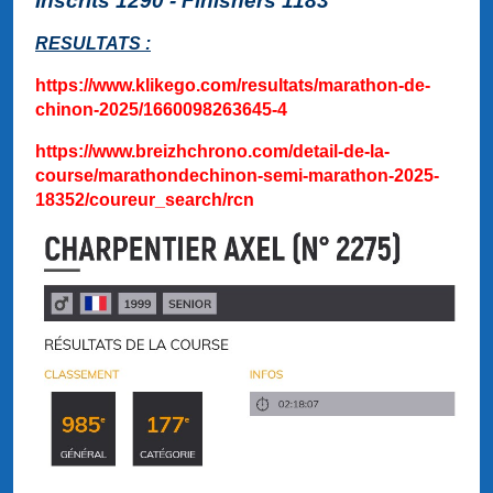
Inscrits 1290 - Finishers 1183
RESULTATS :
https://www.klikego.com/resultats/marathon-de-
chinon-2025/1660098263645-4
https://www.breizhchrono.com/detail-de-la-
course/marathondechinon-semi-marathon-2025-
18352/coureur_search/rcn