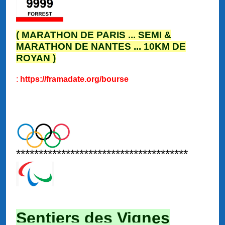
( MARATHON DE PARIS ... SEMI &
MARATHON DE NANTES ... 10KM DE
ROYAN )
:
https://framadate.org/bourse
**************************************
Sentiers des Vignes