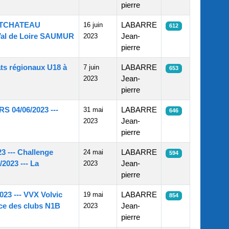
pierre
PONTCHATEAU
16 juin
LABARRE
612
 Val de Loire SAUMUR
2023
Jean-
pierre
ts régionaux U18 à
7 juin
LABARRE
653
2023
Jean-
pierre
RS 04/06/2023 ---
31 mai
LABARRE
646
2023
Jean-
pierre
 --- Challenge
24 mai
LABARRE
594
2023 --- La
2023
Jean-
pierre
3 --- VVX Volvic
19 mai
LABARRE
854
nce des clubs N1B
2023
Jean-
pierre