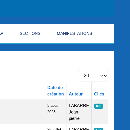
AP
SECTIONS
MANIFESTATIONS
Afficher #
Date de
création
Auteur
Clics
3 août
LABARRE
803
2023
Jean-
pierre
28 juillet
LABARRE