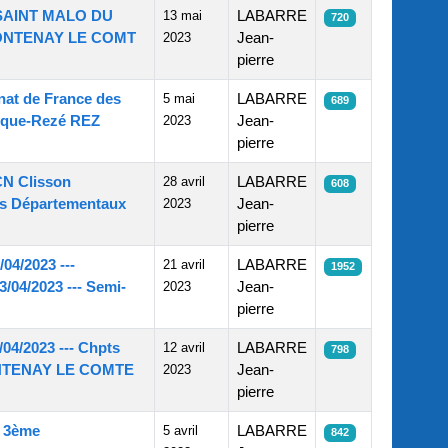
il SAINT MALO DU
13 mai
LABARRE
720
85 FONTENAY LE COMT
2023
Jean-
pierre
nat de France des
5 mai
LABARRE
689
ntique-Rezé REZ
2023
Jean-
pierre
CN Clisson
28 avril
LABARRE
608
pts Départementaux
2023
Jean-
pierre
04/2023 ---
21 avril
LABARRE
1952
/04/2023 --- Semi-
2023
Jean-
pierre
04/2023 --- Chpts
12 avril
LABARRE
798
FONTENAY LE COMTE
2023
Jean-
pierre
- 3ème
5 avril
LABARRE
842