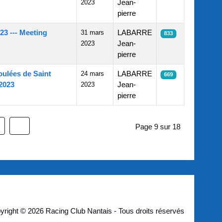
2023
Jean-
pierre
3 --- Meeting
31 mars
LABARRE
833
2023
Jean-
pierre
oulées de Saint
24 mars
LABARRE
669
2023
2023
Jean-
pierre
Page 9 sur 18
yright © 2026 Racing Club Nantais - Tous droits réservés