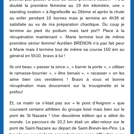
doublé la première féminine au 19 èm kilométre, une «
standing ovation » à Aigrefeuille au 26ème et après la chute
au enfer pendant 10 bornes mais je termine en 4h38 et
satisfaite au vu de ma préparation chaotique. Du coup je
termine au pied du podium mais tant pis!!! Place à la
récupération maintenant ». Marie termine tout de même
première sénior femme! Aurélien BRENON n’a pas fait peur
à Marie mais il termine tout de même sa course 150 èm au
général en 5h10, bravo à lui !
Ils ont beau « passer la since », « barrer la porte », « utiliser
le ramasse-bourrier », « être benais », « racasser » on les
aime bien ces vendéens ! Bravo à vous et bonne
récupération mais doucement sur la trouspinette et le
préfou!
Et, ce matin ce n’était pas sur « le pont d’Avignon » que
couraient certains athlètes du groupe loisir mais bien sur le
pont de St Nazaire ! Une deuxième édition qui a attiré du
monde. Le parcours de 10,2 km était un aller-retour sur le
pont de Saint-Nazaire au départ de Saint-Brevin-les-Pins. La