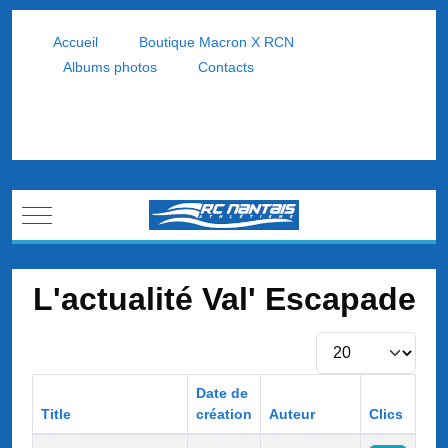
Accueil
Boutique Macron X RCN
Albums photos
Contacts
Mobile Menu Toggle
L'actualité Val' Escapade
Afficher #
Date de
Title
création
Auteur
Clics
Articles