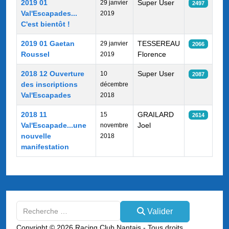
2019 01
Super User
29 janvier
2497
Val'Escapades...
2019
C'est bientôt !
2019 01 Gaetan
TESSEREAU
29 janvier
2066
Roussel
Florence
2019
2018 12 Ouverture
Super User
10
2087
des inscriptions
décembre
Val'Escapades
2018
2018 11
GRAILARD
15
2614
Val'Escapade...une
Joel
novembre
nouvelle
2018
manifestation
Valider
Valider
Type 2 or more characters for results.
Copyright © 2026 Racing Club Nantais - Tous droits