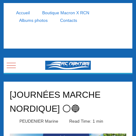
Accueil
Boutique Macron X RCN
Albums photos
Contacts
Mobile Menu Toggle
[JOURNÉES MARCHE
NORDIQUE] ⚪🔵
PEUDENIER Marine
Read Time: 1 min