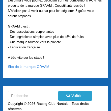
Désormais vous pourrez découvrir sur nos compétitions RCN, les
produits de la marque GRAAM : Croustillants sucrés !
N’hésitez pas à venir au bar pour les déguster, 3 goûts vous
seront proposés.
GRAAM c’est :
- Des associations surprenantes
- Des ingrédients simples avec plus de 45% de fruits
- Une marque tournée vers la planète
- Fabrication française
A très vite sur les stade !
Site de la marque GRAAM
Valider
Valider
Type 2 or more characters for results.
Copyright © 2026 Racing Club Nantais - Tous droits
réservés