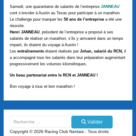
Samedi, une quarantaine de salariés de l’entreprise
JANNEAU
vont s’envoler à Austin au Texas pour participer à un marathon.
Le challenge pour marquer les
50 ans de l’entreprise
a été une
réussite.
Henri JANNEAU
, président de l’entreprise a proposé à ses
salariés de réaliser un marathon, s’ils y arrivaient dans un temps
imparti, ils étaient du voyage à Austin !
Les
entraînements
étaient réalisés par
Johan, salarié du RCN,
il
a accompagné tous les salariés dans leur préparation augmentant
progressivement les volumes kilométriques.
Un beau partenariat entre le RCN et JANNEAU !
Bon voyage à tous et bon marathon !
Valider
Valider
Type 2 or more characters for results.
Copyright © 2026 Racing Club Nantais - Tous droits