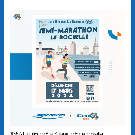
🏃‍♂️🌟 A l’initiative de Paul-Antoine Le Pemp, consultant