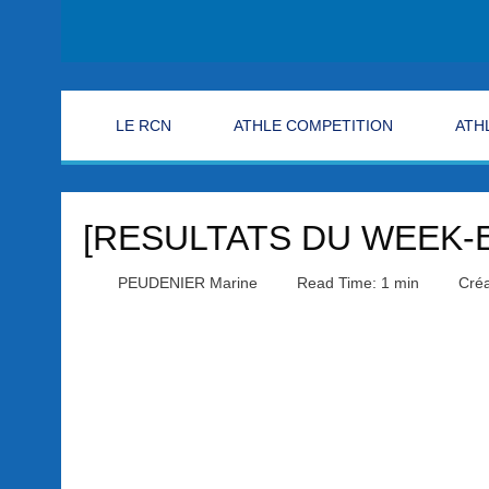
LE RCN
ATHLE COMPETITION
ATH
[RESULTATS DU WEEK-
PEUDENIER Marine
Read Time: 1 min
Créa