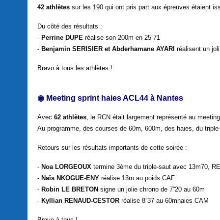
42 athlètes
sur les 190 qui ont pris part aux épreuves étaient i
Du côté des résultats :
-
Perrine DUPE
réalise son 200m en 25”71
-
Benjamin SERISIER et Abderhamane AYARI
réalisent un jo
Bravo à tous les athlètes !
◉ Meeting sprint haies ACL44 à Nantes
Avec
62 athlètes
, le RCN était largement représenté au meeting 
Au programme, des courses de 60m, 600m, des haies, du triple-
Retours sur les résultats importants de cette soirée :
-
Noa LORGEOUX
termine 3ème du triple-saut avec 13m70
-
Naïs NKOGUE-ENY
réalise 13m au poids CAF
-
Robin LE BRETON
signe un jolie chrono de 7”20 au 60m
-
Kyllian RENAUD-CESTOR
réalise 8”37 au 60mhaies CAM
Bravo à tous !