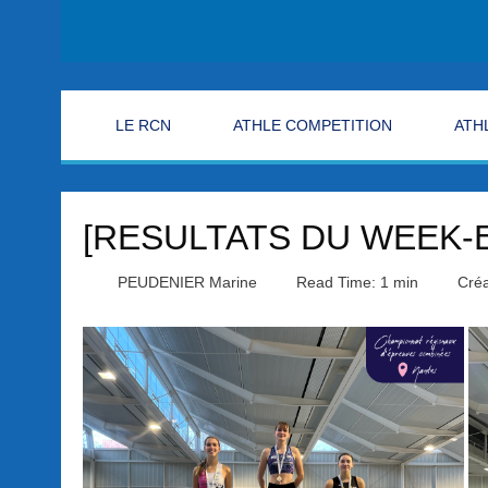
LE RCN
ATHLE COMPETITION
ATH
[RESULTATS DU WEEK-
PEUDENIER Marine
Read Time: 1 min
Créa