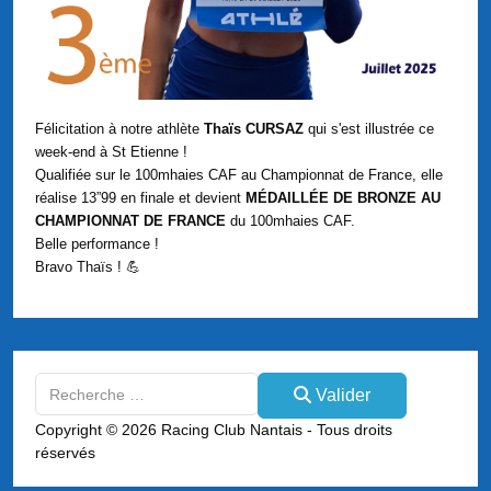
Félicitation à notre athlète
Thaïs CURSAZ
qui s'est illustrée ce
week-end à St Etienne !
Qualifiée sur le 100mhaies CAF au Championnat de France, elle
réalise 13”99 en finale et devient
MÉDAILLÉE DE BRONZE AU
CHAMPIONNAT DE FRANCE
du 100mhaies CAF.
Belle performance !
Bravo Thaïs ! 💪
Valider
Valider
Type 2 or more characters for results.
Copyright © 2026 Racing Club Nantais - Tous droits
réservés