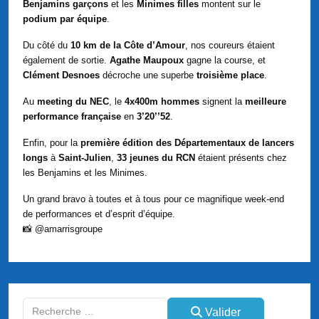
Benjamins garçons
et les
Minimes filles
montent sur le
podium par équipe
.
Du côté du
10 km de la Côte d’Amour
, nos coureurs étaient
également de sortie.
Agathe
Maupoux
gagne la course, et
Clément Desnoes
décroche une superbe
troisième place
.
Au
meeting du NEC
, le
4x400m hommes
signent la
meilleure
performance française
en
3’20’’52
.
Enfin, pour la
première édition des Départementaux de lancers
longs
à
Saint-Julien
,
33 jeunes du RCN
étaient présents chez
les Benjamins et les Minimes.
Un grand bravo à toutes et à tous pour ce magnifique week-end
de performances et d’esprit d’équipe.
📸 @‌amarrisgroupe
Valider
Valider