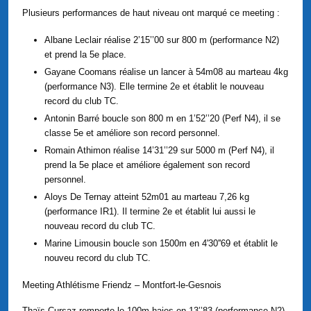
Plusieurs performances de haut niveau ont marqué ce meeting :
Albane Leclair réalise 2’15’’00 sur 800 m (performance N2)
et prend la 5e place.
Gayane Coomans réalise un lancer à 54m08 au marteau 4kg
(performance N3). Elle termine 2e et établit le nouveau
record du club TC.
Antonin Barré boucle son 800 m en 1’52’’20 (Perf N4), il se
classe 5e et améliore son record personnel.
Romain Athimon réalise 14’31’’29 sur 5000 m (Perf N4), il
prend la 5e place et améliore également son record
personnel.
Aloys De Ternay atteint 52m01 au marteau 7,26 kg
(performance IR1). Il termine 2e et établit lui aussi le
nouveau record du club TC.
Marine Limousin boucle son 1500m en 4'30''69 et établit le
nouveu record du club TC.
Meeting Athlétisme Friendz – Montfort-le-Gesnois
Thaïs Cursaz remporte le 100m haies en 13’’83 (performance N2)