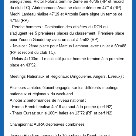
enregistrées. Victor Fofana termine 2ème en 46''86 (RP et record
du club TC). Abderhamane Ayari se classe 4ème en 47''14 (RP).
Medhi Lardeau réalise 47''19 et Antonin Barre signe un temps de
47''58 (RP).
- Perche hommes : Domination des athlètes du RCN qui
s'adjugent les 5 premières places du classement. Première place
pour Youenn Gaudefroy avec un saut à 4m82 (RP).
- Javelot : 2ème place pour Marcus Lambeau avec un jet à 60m88
(RP et record du club TC).
- Relais 4x100m : Le collectif junior homme termine à la première
place en 43''52.
Meetings Nationaux et Régionaux (Angoulême, Angers, Évreux) :
Plusieurs athlètes étaient engagés sur les différents meetings
nationaux et régionaux du week-end.
A noter 2 performances de niveau national :
- Emma Brentel réalise 4m16 au saut à la perche (perf N2).
- Thaïs Cursaz sur le 100m haies en 13''72 (RP et perf N2).
Championnat AURA d'épreuves combinées
Jeanne Roudiere termine à la 1ère place de l'heptathlon à