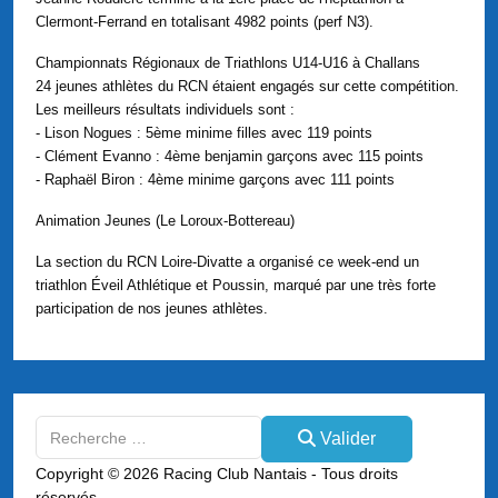
Clermont-Ferrand en totalisant 4982 points (perf N3).
Championnats Régionaux de Triathlons U14-U16 à Challans
24 jeunes athlètes du RCN étaient engagés sur cette compétition.
Les meilleurs résultats individuels sont :
- Lison Nogues : 5ème minime filles avec 119 points
- Clément Evanno : 4ème benjamin garçons avec 115 points
- Raphaël Biron : 4ème minime garçons avec 111 points
Animation Jeunes (Le Loroux-Bottereau)
La section du RCN Loire-Divatte a organisé ce week-end un
triathlon Éveil Athlétique et Poussin, marqué par une très forte
participation de nos jeunes athlètes.
Valider
Valider
Type 2 or more characters for results.
Copyright © 2026 Racing Club Nantais - Tous droits
réservés